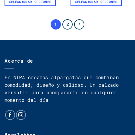
SELECCIONAR OPCIONES
SELECCIONAR OPCIONES
la
la
Este
Este
página
página
producto
producto
de
de
tiene
tiene
1
2
producto
producto
múltiples
múltiples
variantes.
variantes.
Las
Las
opciones
opciones
se
se
pueden
pueden
Acerca de
elegir
elegir
en
en
En NIPA creamos alpargatas que combinan
la
la
comodidad, diseño y calidad. Un calzado
página
página
de
de
versátil para acompañarte en cualquier
producto
producto
momento del día.
Newsletter