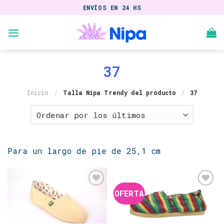
Skip
ENVÍOS EN 24 HS
to
content
37
Inicio
/
Talla Nipa Trendy del producto
/
37
Para un largo de pie de 25,1 cm
OFERTA
Añadir
Añadir
a la
a la